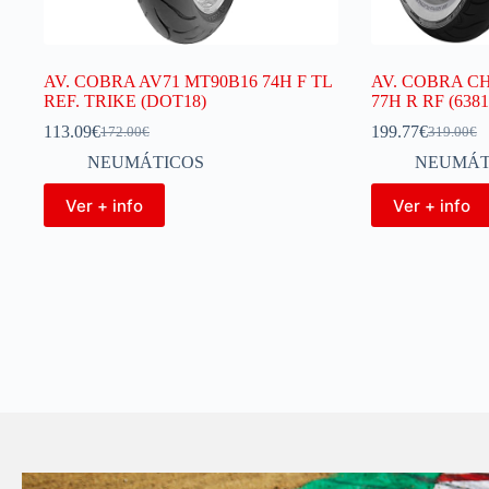
AV. COBRA AV71 MT90B16 74H F TL
AV. COBRA C
REF. TRIKE (DOT18)
77H R RF (6381
113.09
€
199.77
€
172.00
€
319.00
€
NEUMÁTICOS
NEUMÁT
Ver + info
Ver + info