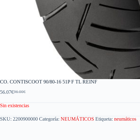
CO. CONTISCOOT 90/80-16 51P F TL REINF
56.07
€
96.00
€
Sin existencias
SKU:
2200900000
Categoría:
NEUMÁTICOS
Etiqueta:
neumáticos