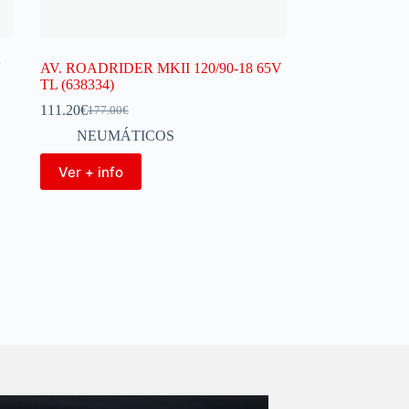
V
AV. ROADRIDER MKII 120/90-18 65V
TL (638334)
111.20
€
177.00
€
NEUMÁTICOS
Ver + info