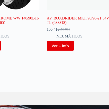
HROME WW 140/90B16
AV. ROADRIDER MKII 90/90-21 54
65)
TL (638318)
106.41
€
159.00
€
ICOS
NEUMÁTICOS
Ver + info