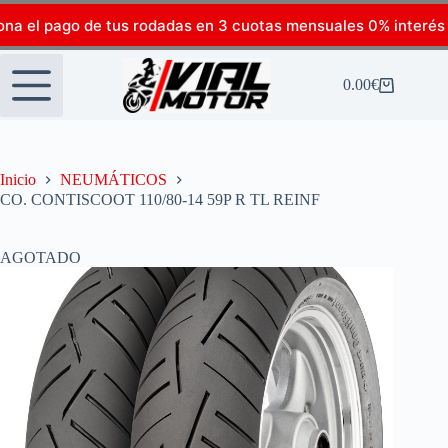
ona el pago de tus rodadas en 3 cuotas mensuales 0% interés
0.00
€
Inicio
NEUMÁTICOS
CO. CONTISCOOT 110/80-14 59P R TL REINF
AGOTADO