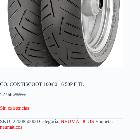
CO. CONTISCOOT 100/80-16 50P F TL
52.94
€
90.00
€
Sin existencias
SKU:
2200850000
Categoría:
NEUMÁTICOS
Etiqueta:
neumáticos