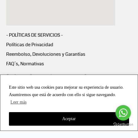
- POLÍTICAS DE SERVICIOS -
Políticas de Privacidad
Reembolso, Devoluciones y Garantías
FAQ´s, Normativas
Scalapay:
Compra ahora y paga en 3 cuotas
mensuales sin intereses
Este sitio web usa cookies para mejorar su experiencia de usuario.
Asumiremos que está de acuerdo con ello si sigue navegando.
Scalapay Política Privacidad
Leer más
Aceptar
Copyright © 2021 all rights reserved - Vialmotor