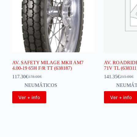
AV. SAFETY MILAGE MKII AM7
AV. ROADRIDE
4.00-19 65H F/R TT (638187)
71V TL (638311
117.30
€
141.35
€
178.00
€
215.00
€
NEUMÁTICOS
NEUMÁT
Ver + info
Ver + info