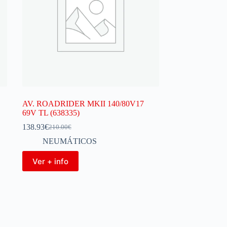
AV. ROADRIDER MKII 140/80V17
69V TL (638335)
138.93
€
210.00
€
NEUMÁTICOS
Ver + info