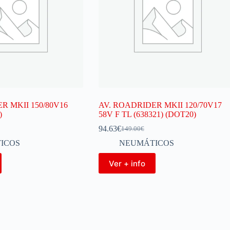
R MKII 150/80V16
AV. ROADRIDER MKII 120/70V17
)
58V F TL (638321) (DOT20)
94.63
€
149.00
€
ICOS
NEUMÁTICOS
Ver + info