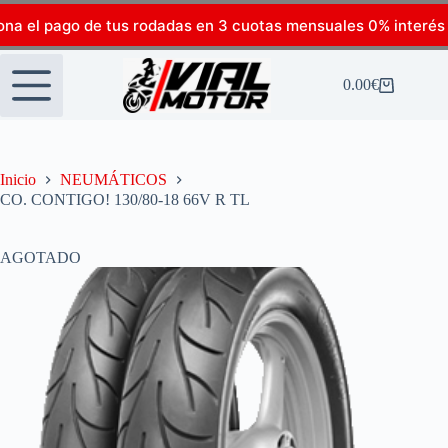
ona el pago de tus rodadas en 3 cuotas mensuales 0% interés
0.00
€
Inicio
NEUMÁTICOS
CO. CONTIGO! 130/80-18 66V R TL
AGOTADO