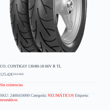
CO. CONTIGO! 130/80-18 66V R TL
125.42
€
193.00
€
Sin existencias
SKU:
2400410000
Categoría:
NEUMÁTICOS
Etiqueta:
neumáticos