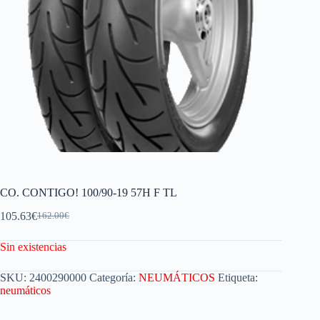
CO. CONTIGO! 100/90-19 57H F TL
105.63
€
162.00
€
Sin existencias
SKU:
2400290000
Categoría:
NEUMÁTICOS
Etiqueta:
neumáticos