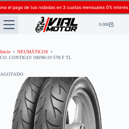
ona el pago de tus rodadas en 3 cuotas mensuales 0% interés
0.00
€
Inicio
NEUMÁTICOS
CO. CONTIGO! 100/90-19 57H F TL
AGOTADO