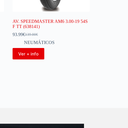
AV. SPEEDMASTER AM6 3.00-19 54S
F TT (638141)
93.99
€
139.00
€
NEUMÁTICOS
Ver + info