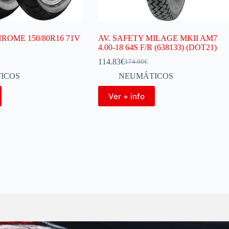
ROME 150/80R16 71V
AV. SAFETY MILAGE MKII AM7
4.00-18 64S F/R (638133) (DOT21)
114.83
€
174.00
€
ICOS
NEUMÁTICOS
Ver + info