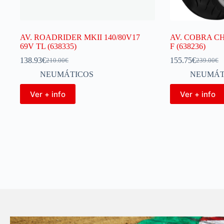
AV. ROADRIDER MKII 140/80V17
AV. COBRA CH
69V TL (638335)
F (638236)
138.93
€
155.75
€
210.00
€
239.00
€
NEUMÁTICOS
NEUMÁT
Ver + info
Ver + info