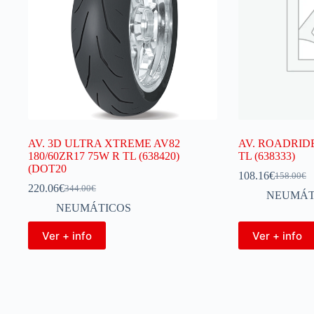
AV. 3D ULTRA XTREME AV82
AV. ROADRIDER
180/60ZR17 75W R TL (638420)
TL (638333)
(DOT20
108.16
€
158.00
€
220.06
€
344.00
€
NEUMÁT
NEUMÁTICOS
Ver + info
Ver + info