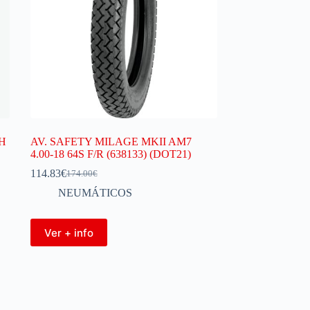
2H
AV. SAFETY MILAGE MKII AM7
4.00-18 64S F/R (638133) (DOT21)
114.83
€
174.00
€
NEUMÁTICOS
Ver + info