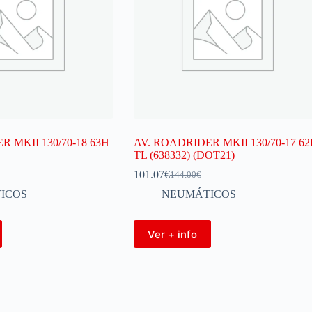
 MKII 130/70-18 63H
AV. ROADRIDER MKII 130/70-17 6
TL (638332) (DOT21)
101.07
€
144.00
€
ICOS
NEUMÁTICOS
Ver + info