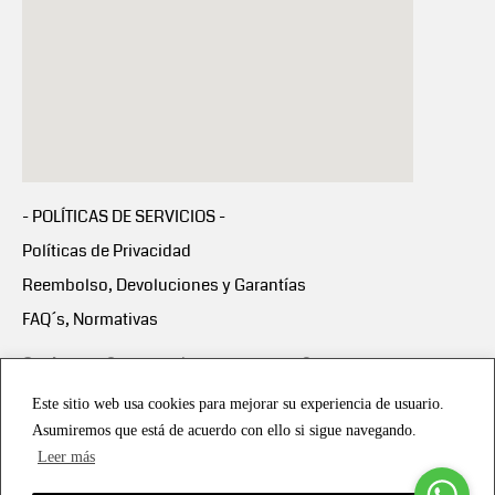
- POLÍTICAS DE SERVICIOS -
Políticas de Privacidad
Reembolso, Devoluciones y Garantías
FAQ´s, Normativas
Scalapay:
Compra ahora y paga en 3 cuotas
mensuales sin intereses
Este sitio web usa cookies para mejorar su experiencia de usuario.
Asumiremos que está de acuerdo con ello si sigue navegando.
Scalapay Política Privacidad
Leer más