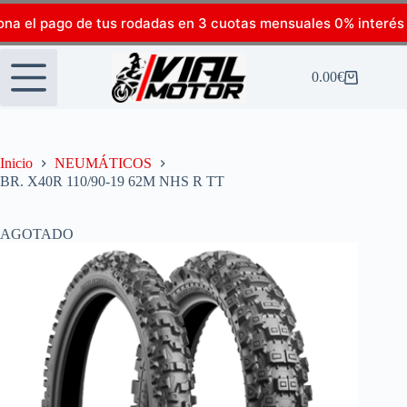
ona el pago de tus rodadas en 3 cuotas mensuales 0% interés
0.00
€
Inicio
NEUMÁTICOS
BR. X40R 110/90-19 62M NHS R TT
AGOTADO