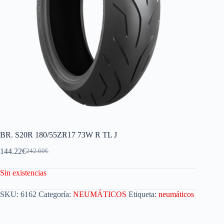
BR. S20R 180/55ZR17 73W R TL J
144.22
€
242.60
€
Sin existencias
SKU:
6162
Categoría:
NEUMÁTICOS
Etiqueta:
neumáticos