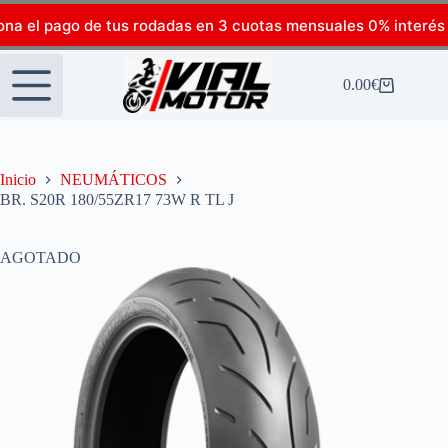
ona el pago de tus rodadas en 3 cuotas mensuales 0% interés
0.00
€
Inicio
NEUMÁTICOS
BR. S20R 180/55ZR17 73W R TL J
AGOTADO