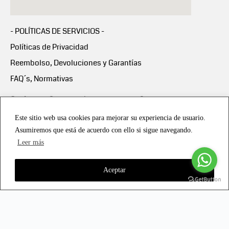
- POLÍTICAS DE SERVICIOS -
Políticas de Privacidad
Reembolso, Devoluciones y Garantías
FAQ´s, Normativas
Scalapay:
Compra ahora y paga en 3 cuotas
mensuales sin intereses
Este sitio web usa cookies para mejorar su experiencia de usuario.
Asumiremos que está de acuerdo con ello si sigue navegando.
Scalapay Política Privacidad
Leer más
Aceptar
Copyright © 2021 all rights reserved - Vialmotor