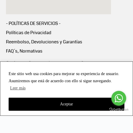
- POLÍTICAS DE SERVICIOS -
Políticas de Privacidad
Reembolso, Devoluciones y Garantías
FAQ´s, Normativas
Scalapay:
Compra ahora y paga en 3 cuotas
mensuales sin intereses
Este sitio web usa cookies para mejorar su experiencia de usuario.
Asumiremos que está de acuerdo con ello si sigue navegando.
Scalapay Política Privacidad
Leer más
Aceptar
Copyright © 2021 all rights reserved - Vialmotor