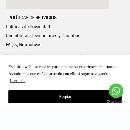
- POLÍTICAS DE SERVICIOS -
Políticas de Privacidad
Reembolso, Devoluciones y Garantías
FAQ´s, Normativas
Scalapay:
Compra ahora y paga en 3 cuotas
mensuales sin intereses
Este sitio web usa cookies para mejorar su experiencia de usuario.
Asumiremos que está de acuerdo con ello si sigue navegando.
Scalapay Política Privacidad
Leer más
Aceptar
Copyright © 2021 all rights reserved - Vialmotor