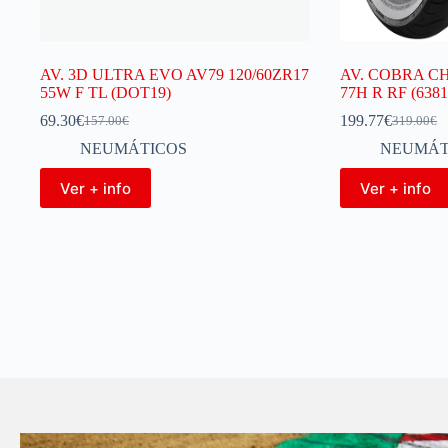
AV. 3D ULTRA EVO AV79 120/60ZR17
AV. COBRA C
55W F TL (DOT19)
77H R RF (6381
69.30
€
199.77
€
157.00
€
319.00
€
NEUMÁTICOS
NEUMÁT
Ver + info
Ver + info