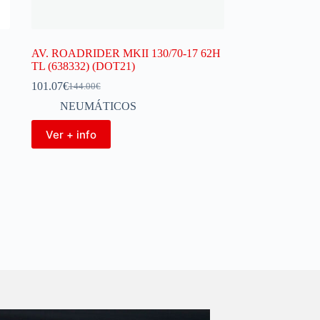
AV. ROADRIDER MKII 130/70-17 62H
TL (638332) (DOT21)
101.07
€
144.00
€
NEUMÁTICOS
Ver + info