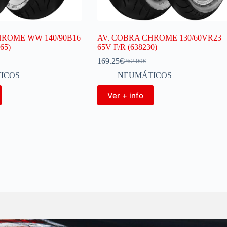
HROME WW 140/90B16
AV. COBRA CHROME 130/60VR23
65)
65V F/R (638230)
169.25
€
262.00
€
ICOS
NEUMÁTICOS
Ver + info