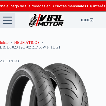
ona el pago de tus rodadas en 3 cuotas mensuales 0% interés
0.00
€
Inicio
NEUMÁTICOS
BR. BT023 120/70ZR17 58W F TL GT
AGOTADO