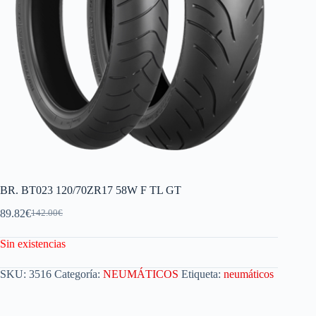
BR. BT023 120/70ZR17 58W F TL GT
89.82
€
142.00
€
Sin existencias
SKU:
3516
Categoría:
NEUMÁTICOS
Etiqueta:
neumáticos