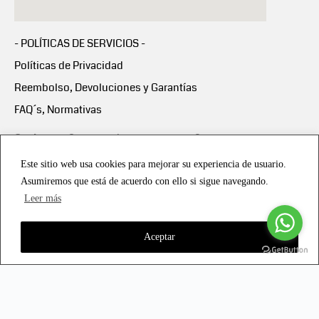
- POLÍTICAS DE SERVICIOS -
Políticas de Privacidad
Reembolso, Devoluciones y Garantías
FAQ´s, Normativas
Scalapay:
Compra ahora y paga en 3 cuotas
mensuales sin intereses
Este sitio web usa cookies para mejorar su experiencia de usuario.
Asumiremos que está de acuerdo con ello si sigue navegando.
Scalapay Política Privacidad
Leer más
Aceptar
Copyright © 2021 all rights reserved - Vialmotor