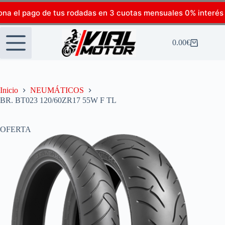
ona el pago de tus rodadas en 3 cuotas mensuales 0% interés
0.00
€
Inicio
NEUMÁTICOS
BR. BT023 120/60ZR17 55W F TL
OFERTA