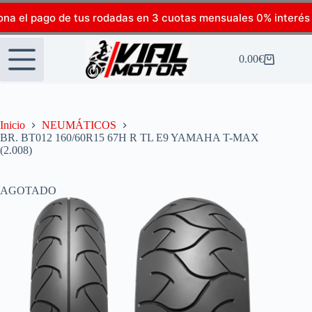
ona el pago de tus rodadas en 3 cuotas mensuales 0% interés
0.00
€
Inicio
NEUMÁTICOS
BR. BT012 160/60R15 67H R TL E9 YAMAHA T-MAX
(2.008)
AGOTADO