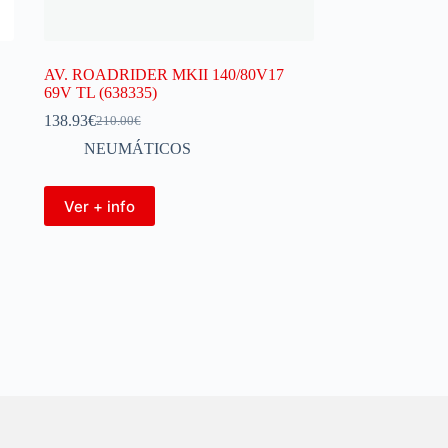
AV. ROADRIDER MKII 140/80V17
69V TL (638335)
138.93
€
210.00
€
NEUMÁTICOS
Ver + info