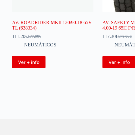
AV. ROADRIDER MKII 120/90-18 65V
AV. SAFETY M
TL (638334)
4.00-19 65H F/
111.20
€
117.30
€
177.00
€
178.00
€
NEUMÁTICOS
NEUMÁT
Ver + info
Ver + info