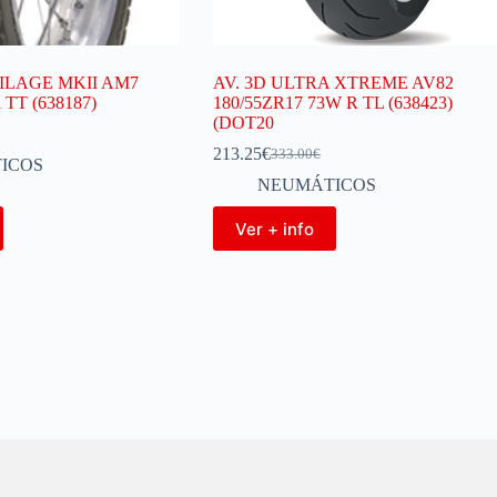
ILAGE MKII AM7
AV. 3D ULTRA XTREME AV82
R TT (638187)
180/55ZR17 73W R TL (638423)
(DOT20
213.25
€
333.00
€
ICOS
NEUMÁTICOS
Ver + info