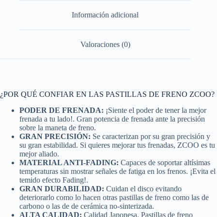
Información adicional
Valoraciones (0)
¿POR QUÉ CONFIAR EN LAS PASTILLAS DE FRENO ZCOO?
PODER DE FRENADA:
¡Siente el poder de tener la mejor
frenada a tu lado!. Gran potencia de frenada ante la precisión
sobre la maneta de freno.
GRAN PRECISIÓN:
Se caracterizan por su gran precisión y
su gran estabilidad. Si quieres mejorar tus frenadas, ZCOO es tu
mejor aliado.
MATERIAL ANTI-FADING:
Capaces de soportar altísimas
temperaturas sin mostrar señales de fatiga en los frenos. ¡Evita el
temido efecto Fading!.
GRAN DURABILIDAD:
Cuidan el disco evitando
deteriorarlo como lo hacen otras pastillas de freno como las de
carbono o las de de cerámica no-sinterizada.
ALTA CALIDAD:
Calidad Japonesa. Pastillas de freno