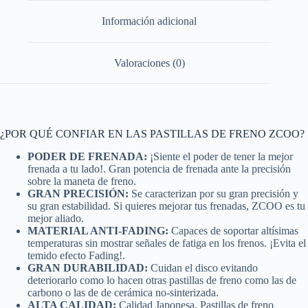
Información adicional
Valoraciones (0)
¿POR QUÉ CONFIAR EN LAS PASTILLAS DE FRENO ZCOO?
PODER DE FRENADA:
¡Siente el poder de tener la mejor
frenada a tu lado!. Gran potencia de frenada ante la precisión
sobre la maneta de freno.
GRAN PRECISIÓN:
Se caracterizan por su gran precisión y
su gran estabilidad. Si quieres mejorar tus frenadas, ZCOO es tu
mejor aliado.
MATERIAL ANTI-FADING:
Capaces de soportar altísimas
temperaturas sin mostrar señales de fatiga en los frenos. ¡Evita el
temido efecto Fading!.
GRAN DURABILIDAD:
Cuidan el disco evitando
deteriorarlo como lo hacen otras pastillas de freno como las de
carbono o las de de cerámica no-sinterizada.
ALTA CALIDAD:
Calidad Japonesa. Pastillas de freno