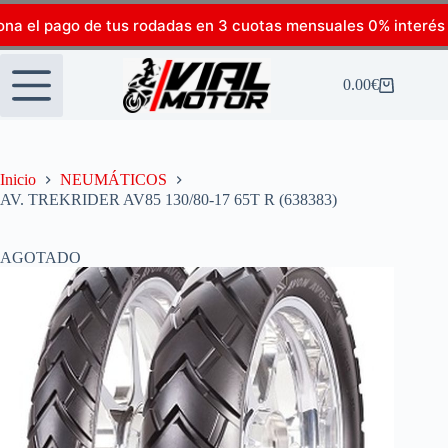
ona el pago de tus rodadas en 3 cuotas mensuales 0% interés
0.00
€
Inicio
NEUMÁTICOS
AV. TREKRIDER AV85 130/80-17 65T R (638383)
AGOTADO