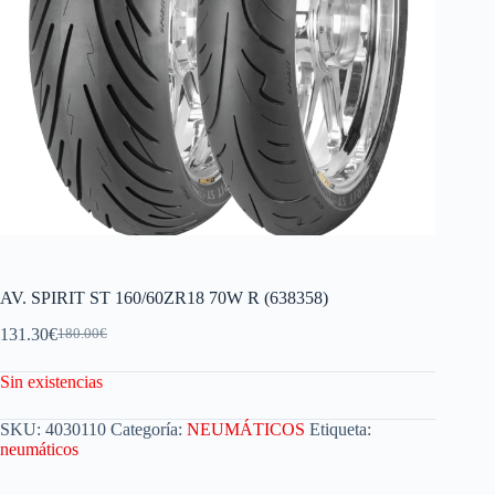
AV. SPIRIT ST 160/60ZR18 70W R (638358)
131.30
€
180.00
€
Sin existencias
SKU:
4030110
Categoría:
NEUMÁTICOS
Etiqueta:
neumáticos