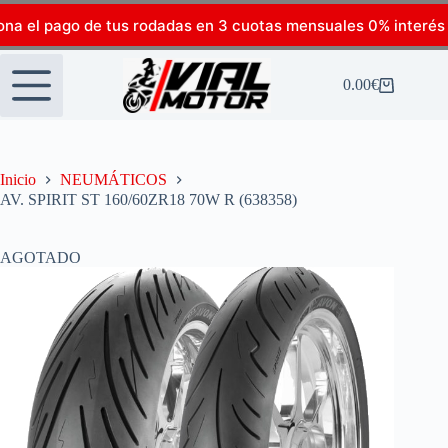
ona el pago de tus rodadas en 3 cuotas mensuales 0% interés
0.00
€
Inicio
NEUMÁTICOS
AV. SPIRIT ST 160/60ZR18 70W R (638358)
AGOTADO