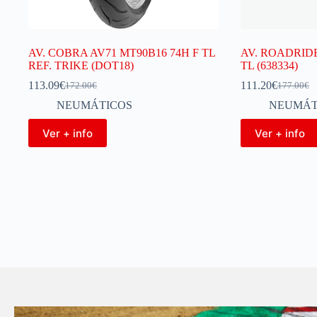
AV. COBRA AV71 MT90B16 74H F TL
AV. ROADRIDER
REF. TRIKE (DOT18)
TL (638334)
113.09
€
111.20
€
172.00
€
177.00
€
NEUMÁTICOS
NEUMÁT
Ver + info
Ver + info