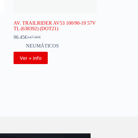
AV. TRAILRIDER AV53 100/90-19 57V
TL (638392) (DOT21)
96.45
€
147.00
€
NEUMÁTICOS
Ver + info