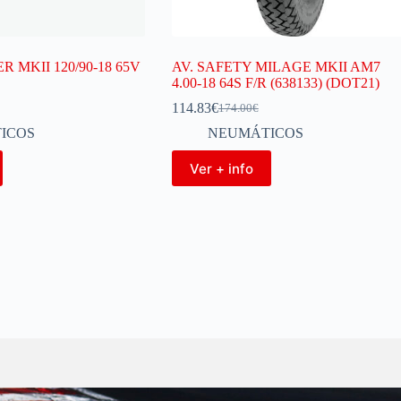
 MKII 120/90-18 65V
AV. SAFETY MILAGE MKII AM7
4.00-18 64S F/R (638133) (DOT21)
114.83
€
174.00
€
ICOS
NEUMÁTICOS
Ver + info