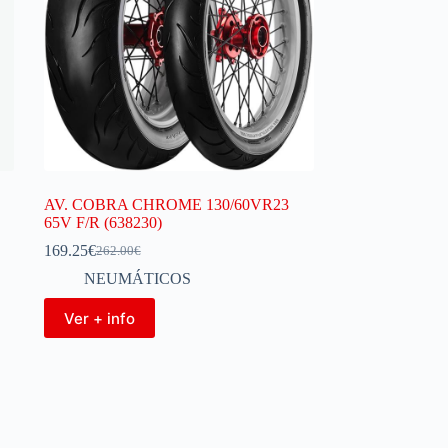
AV. COBRA CHROME 130/60VR23
65V F/R (638230)
169.25
€
262.00
€
NEUMÁTICOS
Ver + info