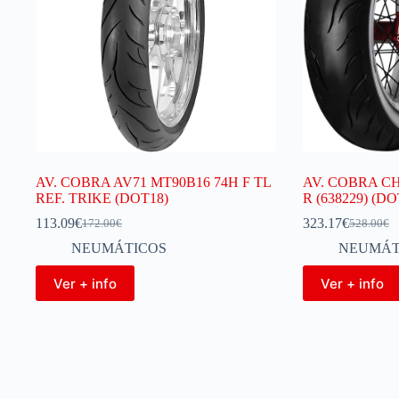
AV. COBRA AV71 MT90B16 74H F TL
AV. COBRA CH
REF. TRIKE (DOT18)
R (638229) (DO
113.09
€
323.17
€
172.00
€
528.00
€
NEUMÁTICOS
NEUMÁT
Ver + info
Ver + info