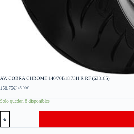
AV. COBRA CHROME 140/70B18 73H R RF (638185)
158.75
€
245.00
€
Solo quedan 8 disponibles