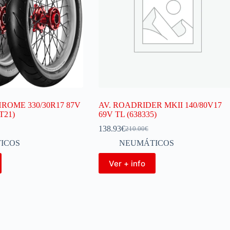
ROME 330/30R17 87V
AV. ROADRIDER MKII 140/80V17
T21)
69V TL (638335)
138.93
€
210.00
€
ICOS
NEUMÁTICOS
Ver + info