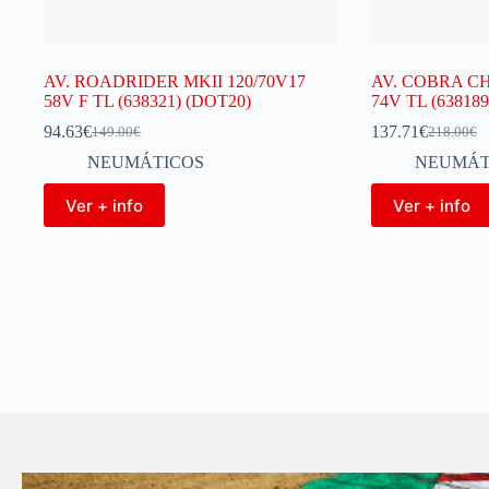
AV. ROADRIDER MKII 120/70V17
AV. COBRA C
58V F TL (638321) (DOT20)
74V TL (638189
94.63
€
137.71
€
149.00
€
218.00
€
NEUMÁTICOS
NEUMÁT
Ver + info
Ver + info