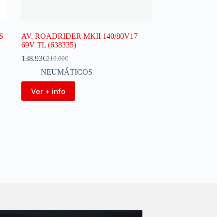
S
AV. ROADRIDER MKII 140/80V17
69V TL (638335)
138.93
€
210.00
€
NEUMÁTICOS
Ver + info