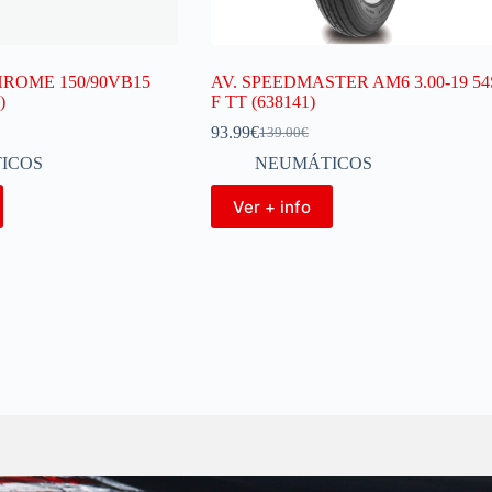
HROME 150/90VB15
AV. SPEEDMASTER AM6 3.00-19 54
)
F TT (638141)
93.99
€
139.00
€
ICOS
NEUMÁTICOS
Ver + info