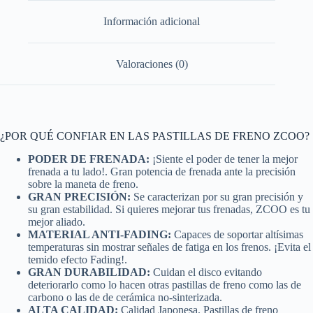
Información adicional
Valoraciones (0)
¿POR QUÉ CONFIAR EN LAS PASTILLAS DE FRENO ZCOO?
PODER DE FRENADA:
¡Siente el poder de tener la mejor
frenada a tu lado!. Gran potencia de frenada ante la precisión
sobre la maneta de freno.
GRAN PRECISIÓN:
Se caracterizan por su gran precisión y
su gran estabilidad. Si quieres mejorar tus frenadas, ZCOO es tu
mejor aliado.
MATERIAL ANTI-FADING:
Capaces de soportar altísimas
temperaturas sin mostrar señales de fatiga en los frenos. ¡Evita el
temido efecto Fading!.
GRAN DURABILIDAD:
Cuidan el disco evitando
deteriorarlo como lo hacen otras pastillas de freno como las de
carbono o las de de cerámica no-sinterizada.
ALTA CALIDAD:
Calidad Japonesa. Pastillas de freno