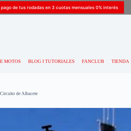
l pago de tus rodadas en 3 cuotas mensuales 0% interés
This page can't load Google Maps correctly.
OK
Do you own this website?
DE MOTOS
BLOG I TUTORIALES
FANCLUB
TIENDA
Circuito de Albacete