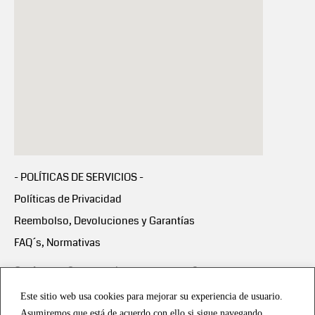
- POLÍTICAS DE SERVICIOS -
Políticas de Privacidad
Reembolso, Devoluciones y Garantías
FAQ´s, Normativas
Scalapay:
Compra ahora y paga en 3 cuotas
mensuales sin intereses
Este sitio web usa cookies para mejorar su experiencia de usuario.
Asumiremos que está de acuerdo con ello si sigue navegando.
Scalapay Política Privacidad