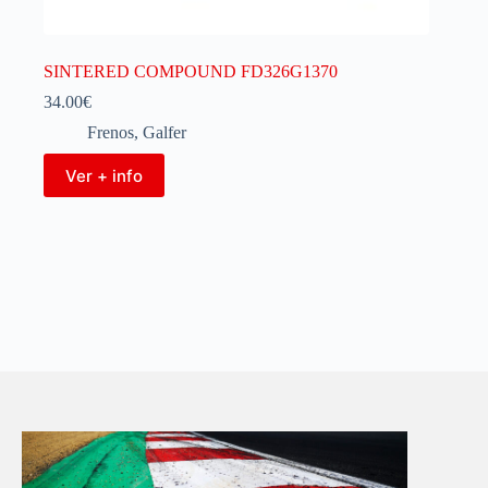
SINTERED COMPOUND FD326G1370
34.00
€
Frenos
,
Galfer
Ver + info