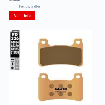
Frenos
,
Galfer
Ver + info