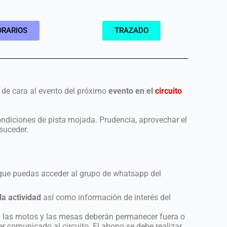
RARIOS
TRAZADO
 de cara al evento del próximo
evento en el
circuito
condiciones de pista mojada. Prudencia, aprovechar el
 suceder.
a que puedas acceder al grupo de whatsapp del
la actividad
así como información de interés del
a las motos y las mesas deberán permanecer fuera o
er comunicado al circuito. El abono se debe realizar