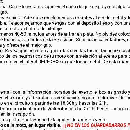
ro.
cana. Con ello evitamos que en el caso de que se proyecte algo co
igro.
os en pista. Además son elementos cortantes al ser de metal y fi
ible. Te aconsejamos que vengas con el depósito lleno y con una 
 la moto y el ritmo de pilotaje.
menos 40-50 minutos antes de entrar en pista. No olvides colo
e todos los amantes de la velocidad. Sí no usas calentadores, e
y ofrecerte el mejor grip.
o. Revisa que no estén agrietados o en las lonas. Disponemos 
ado de los neumáticos de tu moto con antelación al evento para 
uesto en el lateral
DERECHO
sin que toque metal. De esta mane
mail con la información, horarios del evento, el box asignado y
n el circuito y adelantar las verificaciones administrativas de in
o en el circuito a partir de las 18:30h y hasta las 21h.
 Debes acudir al box de Vialmotor con tu Dni. Sí tienes licencia
en la inscripción.
o a pista. Por favor no te la quites durante el evento.
o de la moto, en lugar visible
.
¡¡¡
NO EN LOS GUARDABARROS !!