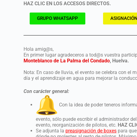
HAZ CLIC EN LOS ACCESOS DIRECTOS.
GRUPO WHATSAPP
ASIGNACIÓN
Hola amig@s,
En primer lugar agradeceros a tod@s vuestra partici
Monteblanco de La Palma del Condado
, Huelva.
Nota: En caso de lluvia, el evento se celebra con el
día y el aprendizaje en agua para mejorar la conducc
Con carácter general:
Con la idea de poder teneros inform
evento, sólo puede escribir el administrador de
evento, reorganización de pilotos, etc.
HAZ CLI
Se adjunta la
preasignación de boxes
para que 
dónde no molestes al resto de pilotos. Máximo 1