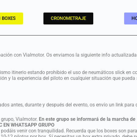
 BOXES
CRONOMETRAJE
HO
pación con Vialmotor. Os enviamos la siguiente info actualizada
 mismo itinerio estando prohibido el uso de neumáticos slick en 
ión y la experiencia del piloto en cualquier situación que pueda
ados antes, durante y después del evento, os envío un link par
l grupo, Vialmotor.
En este grupo se informará de la marcha de 
C EN
WHATSAPP GRUPO
podáis venir con tranquilidad. Recuerda que los boxes son par
0-12 pilotos por box. Sí necesitas un box extra privado, debe s