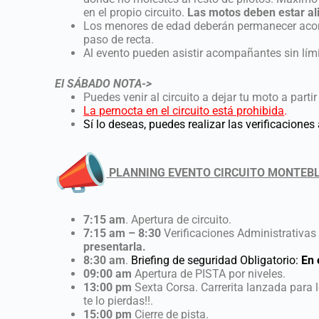
en el propio circuito.
Las motos deben estar ali
Los menores de edad deberán permanecer acomp
paso de recta.
Al evento pueden asistir acompañantes sin límite
El SÁBADO NOTA->
Puedes venir al circuito a dejar tu moto a partir
La pernocta en el circuito está prohibida
.
Sí lo deseas, puedes realizar las verificaciones
PLANNING EVENTO CIRCUITO MONTEB
7:15 am
. Apertura de circuito.
7:15 am – 8:30
Verificaciones Administrativa
presentarla.
8:30
am
.
Briefing de seguridad Obligatorio:
En e
09:00 am
Apertura de PISTA por niveles.
13:00 pm
Sexta Corsa. Carrerita lanzada para l
te lo pierdas!!.
15:00 pm
Cierre de pista.