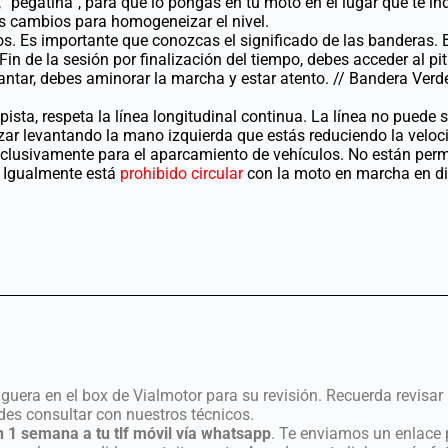
pegatina”, para que lo pongas en tu moto en el lugar que te indi
bles cambios para homogeneizar el nivel.
s. Es importante que conozcas el significado de las banderas. B
Fin de la sesión por finalización del tiempo, debes acceder al pit
antar, debes aminorar la marcha y estar atento. // Bandera Verd
ista, respeta la línea longitudinal continua. La línea no puede 
izar levantando la mano izquierda que estás reduciendo la veloc
clusivamente para el aparcamiento de vehículos. No están permi
. Igualmente está
prohibido circular
con la moto en marcha en di
uera en el box de Vialmotor para su revisión. Recuerda revisar l
des consultar con nuestros técnicos.
n 1 semana a tu tlf móvil vía whatsapp
. Te enviamos un enlace