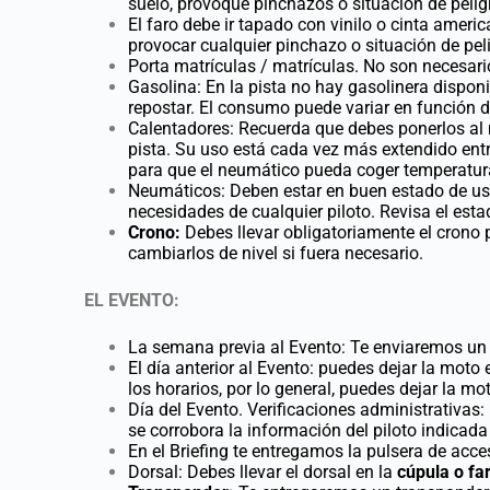
suelo, provoque pinchazos o situación de pelig
El faro debe ir tapado con vinilo o cinta ameri
provocar cualquier pinchazo o situación de pel
Porta matrículas / matrículas. No son necesari
Gasolina: En la pista no hay gasolinera dispon
repostar. El consumo puede variar en función de
Calentadores: Recuerda que debes ponerlos al 
pista. Su uso está cada vez más extendido entr
para que el neumático pueda coger temperatura 
Neumáticos: Deben estar en buen estado de us
necesidades de cualquier piloto. Revisa el est
Crono:
Debes llevar obligatoriamente el crono p
cambiarlos de nivel si fuera necesario.
EL EVENTO:
La semana previa al Evento: Te enviaremos un e
El día anterior al Evento: puedes dejar la moto e
los horarios, por lo general, puedes dejar la mot
Día del Evento. Verificaciones administrativas:
se corrobora la información del piloto indicada 
En el Briefing te entregamos la pulsera de acces
Dorsal: Debes llevar el dorsal en la
cúpula o far