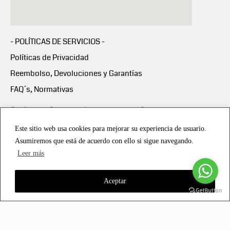
- POLÍTICAS DE SERVICIOS -
Políticas de Privacidad
Reembolso, Devoluciones y Garantías
FAQ´s, Normativas
Scalapay:
Compra ahora y paga en 3 cuotas
mensuales sin intereses
Este sitio web usa cookies para mejorar su experiencia de usuario.
Asumiremos que está de acuerdo con ello si sigue navegando.
Scalapay Política Privacidad
Leer más
Aceptar
Copyright © 2021 all rights reserved - Vialmotor