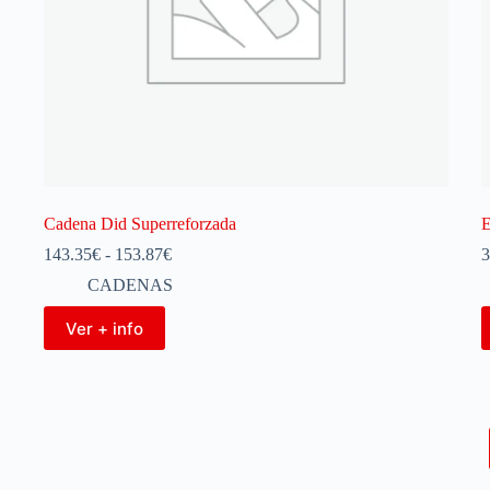
Cadena Did Superreforzada
E
143.35
€
-
153.87
€
3
CADENAS
Ver + info