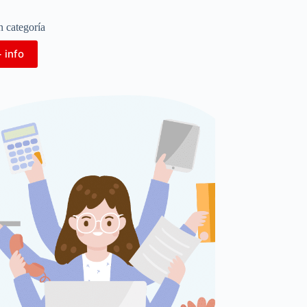
n categoría
 info