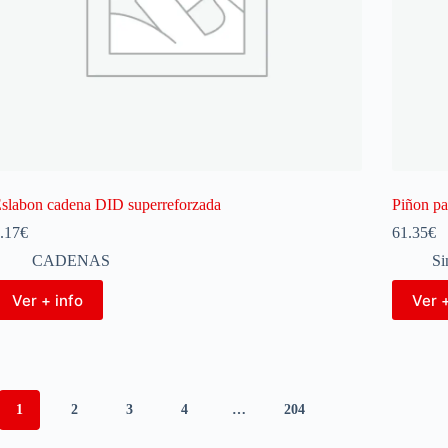
slabon cadena DID superreforzada
Piñon p
.17
€
61.35
€
CADENAS
Si
Ver + info
Ver +
1
2
3
4
…
204