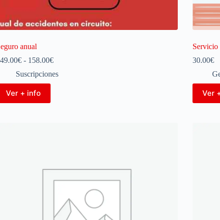
eguro anual
Servicio 
49.00
€
-
158.00
€
30.00
€
Suscripciones
Ge
Ver + info
Ver +