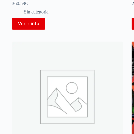
360.59
€
2
Sin categoría
Ver + info