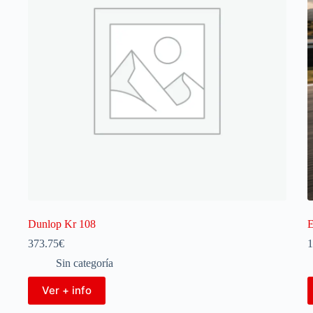
Dunlop Kr 108
E
373.75
€
1
Sin categoría
Ver + info