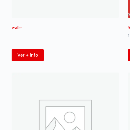
wallet
S
1
Ver + info