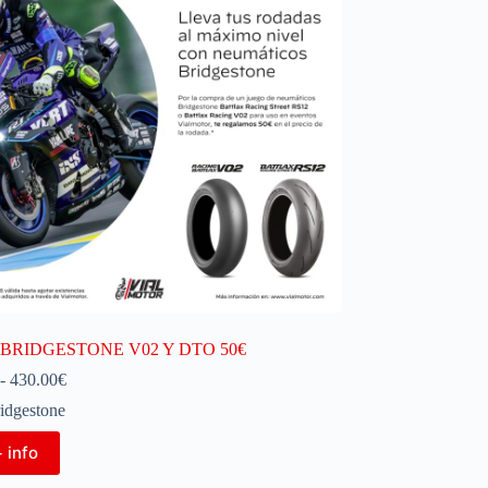
BRIDGESTONE V02 Y DTO 50€
-
430.00
€
idgestone
 info