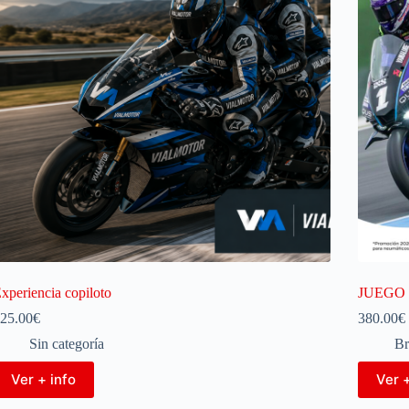
xperiencia copiloto
JUEGO 
25.00
€
380.00
€
Sin categoría
Br
Ver + info
Ver +