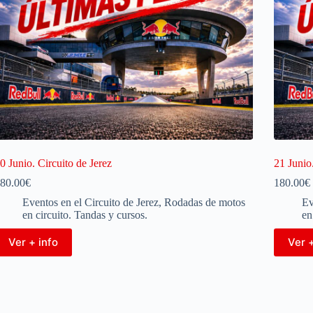
0 Junio. Circuito de Jerez
21 Junio.
80.00
€
180.00
€
Eventos en el Circuito de Jerez
,
Rodadas de motos
Ev
en circuito. Tandas y cursos.
en
Ver + info
Ver +