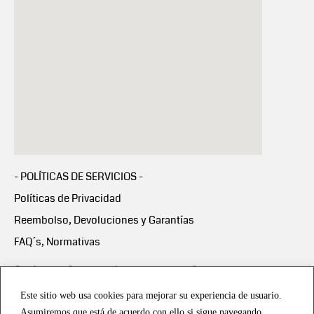
- POLÍTICAS DE SERVICIOS -
Políticas de Privacidad
Reembolso, Devoluciones y Garantías
FAQ´s, Normativas
Scalapay:
Compra ahora y paga en 3 cuotas
mensuales sin intereses
Este sitio web usa cookies para mejorar su experiencia de usuario.
Asumiremos que está de acuerdo con ello si sigue navegando.
Scalapay Política Privacidad